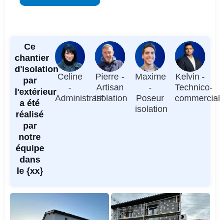
Ce
chantier
d'isolation
Celine
Pierre -
Maxime
Kelvin -
par
-
Artisan
-
Technico-
l'extérieur
Administratif
isolation
Poseur
commercia
a été
isolation
réalisé
par
notre
équipe
dans
le {xx}