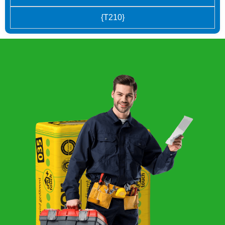
{T210}