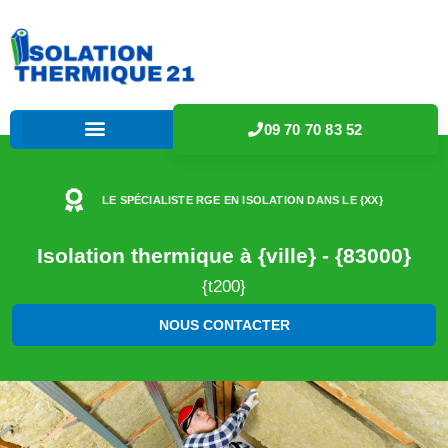
09 70 70 83 52
LE SPÉCIALISTE RGE EN ISOLATION DANS LE {XX}
Isolation thermique à {ville} - {83000}
{t200}
NOUS CONTACTER