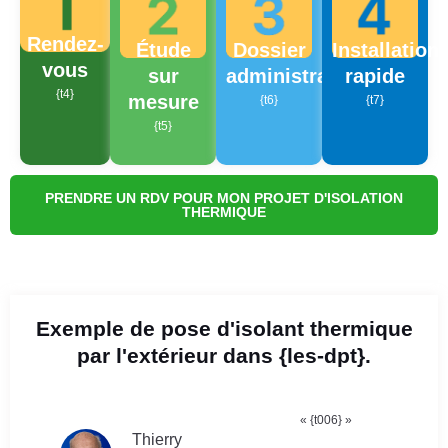
Rendez-
Étude
Dossier
Installation
vous
sur
administratif
rapide
{t4}
mesure
{t6}
{t7}
{t5}
PRENDRE UN RDV POUR MON PROJET D'ISOLATION
THERMIQUE
Exemple de pose d'isolant thermique
par l'extérieur dans {les-dpt}.
« {t006} »
Thierry