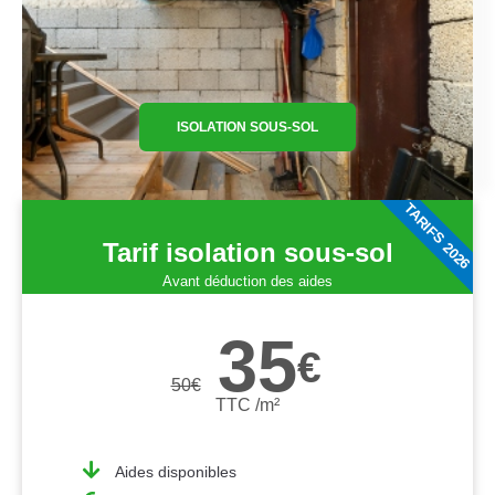
ISOLATION SOUS-SOL
TARIFS 2026
Tarif isolation sous-sol
Avant déduction des aides
35
€
50
€
TTC /m²
Aides disponibles