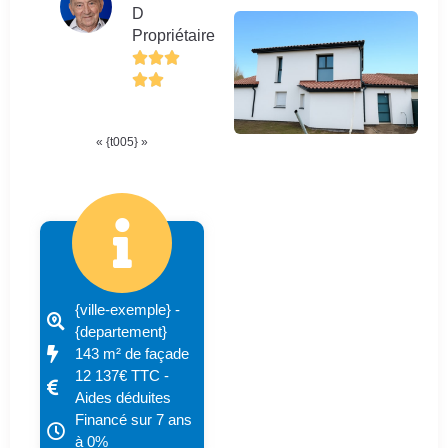
D
Propriétaire
« {t005} »
{ville-exemple} -
{departement}
143 m² de façade
12 137€ TTC -
Aides déduites
Financé sur 7 ans
à 0%