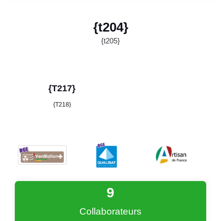
{t204}
{t205}
{T217}
{T218}
9
Collaborateurs