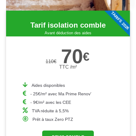
TARIFS 2026
Tarif isolation comble
Avant déduction des aides
70
€
110
€
TTC /m²
Aides disponibles
- 25€/m² avec Ma Prime Renov'
- 9€/m² avec les CEE
TVA réduite à 5,5%
Prêt à taux Zero PTZ