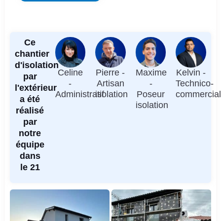
Ce
chantier
d'isolation
Celine
Pierre -
Maxime
Kelvin -
par
-
Artisan
-
Technico-
l'extérieur
Administratif
isolation
Poseur
commercia
a été
isolation
réalisé
par
notre
équipe
dans
le 21