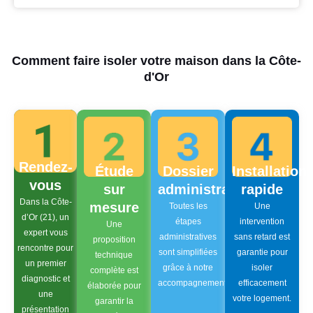
Comment faire isoler votre maison dans la Côte-
d'Or
Rendez-
Étude
Dossier
Installation
vous
sur
administratif
rapide
Dans la Côte-
mesure
Toutes les
Une
d’Or (21), un
étapes
intervention
Une
expert vous
administratives
sans retard est
proposition
rencontre pour
sont simplifiées
garantie pour
technique
un premier
grâce à notre
isoler
complète est
diagnostic et
accompagnement.
efficacement
élaborée pour
une
votre logement.
garantir la
présentation