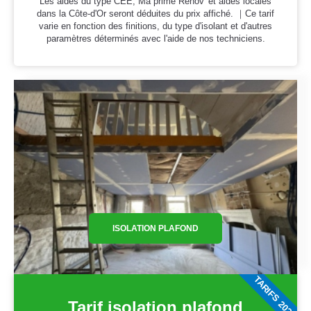
Les aides du type CEE, Ma prime Rénov' et aides locales
dans la Côte-d'Or seront déduites du prix affiché. ｜Ce tarif
varie en fonction des finitions, du type d'isolant et d'autres
paramètres déterminés avec l'aide de nos techniciens.
ISOLATION PLAFOND
TARIFS 2026
Tarif isolation plafond