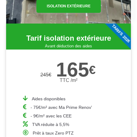
ISOLATION EXTÉRIEURE
TARIFS 2026
Tarif isolation extérieure
Avant déduction des aides
165
€
245
€
TTC /m²
Aides disponibles
- 75€/m² avec Ma Prime Renov'
- 9€/m² avec les CEE
TVA réduite à 5,5%
Prêt à taux Zero PTZ