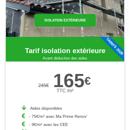
ISOLATION EXTÉRIEURE
TARIFS 2026
Tarif isolation extérieure
Avant déduction des aides
165
€
245
€
TTC /m²
Aides disponibles
- 75€/m² avec Ma Prime Renov'
- 9€/m² avec les CEE