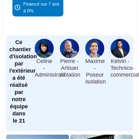
Financé sur 7 ans
à 0%
Ce
chantier
d'isolation
Celine
Pierre -
Maxime
Kelvin -
par
-
Artisan
-
Technico-
l'extérieur
Administratif
isolation
Poseur
commercia
a été
isolation
réalisé
par
notre
équipe
dans
le 21