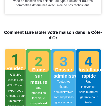
varie en fonction des finitions, du type d'isolant et d'autres
paramètres déterminés avec l'aide de nos techniciens.
Comment faire isoler votre maison dans la Côte-
d'Or
Rendez-
Étude
Dossier
Installation
vous
sur
administratif
rapide
Dans la Côte-
mesure
Toutes les
Une
d’Or (21), un
étapes
intervention
Une
expert vous
administratives
sans retard est
proposition
rencontre pour
sont simplifiées
garantie pour
technique
un premier
grâce à notre
isoler
complète est