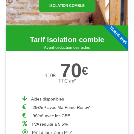
ISOLATION COMBLE
TARIFS 2026
Tarif isolation comble
Avant déduction des aides
70
€
110
€
TTC /m²
Aides disponibles
- 25€/m² avec Ma Prime Renov'
- 9€/m² avec les CEE
TVA réduite à 5,5%
Prêt à taux Zero PTZ