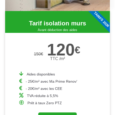
TARIFS 2026
Tarif isolation murs
Avant déduction des aides
120
€
150
€
TTC /m²
Aides disponibles
- 25€/m² avec Ma Prime Renov'
- 20€/m² avec les CEE
TVA réduite à 5,5%
Prêt à taux Zero PTZ