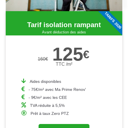
TARIFS 2026
Tarif isolation rampant
Avant déduction des aides
125
€
160
€
TTC /m²
Aides disponibles
- 75€/m² avec Ma Prime Renov'
- 9€/m² avec les CEE
TVA réduite à 5,5%
Prêt à taux Zero PTZ