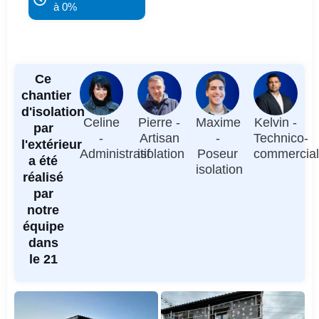
à 0%
Ce
chantier
d'isolation
Celine
Pierre -
Maxime
Kelvin -
par
-
Artisan
-
Technico-
l'extérieur
Administratif
isolation
Poseur
commercia
a été
isolation
réalisé
par
notre
équipe
dans
le 21