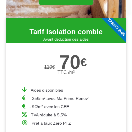
TARIFS 2026
Tarif isolation comble
Avant déduction des aides
70
€
110
€
TTC /m²
Aides disponibles
- 25€/m² avec Ma Prime Renov'
- 9€/m² avec les CEE
TVA réduite à 5,5%
Prêt à taux Zero PTZ