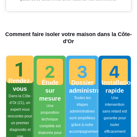
Comment faire isoler votre maison dans la Côte-
d'Or
Rendez-
Étude
Dossier
Installation
vous
sur
administratif
rapide
Dans la Côte-
mesure
Toutes les
Une
d’Or (21), un
étapes
intervention
Une
expert vous
administratives
sans retard est
proposition
rencontre pour
sont simplifiées
garantie pour
technique
un premier
grâce à notre
isoler
complète est
diagnostic et
accompagnement.
efficacement
élaborée pour
une