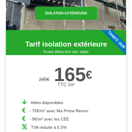
ISOLATION EXTÉRIEURE
TARIFS 2026
Tarif isolation extérieure
Avant déduction des aides
165
€
245
€
TTC /m²
Aides disponibles
- 75€/m² avec Ma Prime Renov'
- 9€/m² avec les CEE
TVA réduite à 5,5%