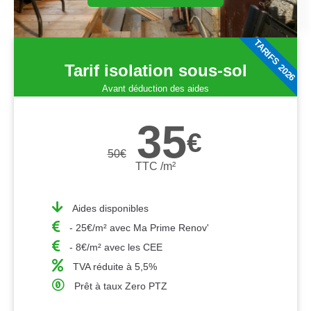
TARIFS 2026
Tarif isolation sous-sol
Avant déduction des aides
35
€
50
€
TTC /m²
Aides disponibles
- 25€/m² avec Ma Prime Renov'
- 8€/m² avec les CEE
TVA réduite à 5,5%
Prêt à taux Zero PTZ