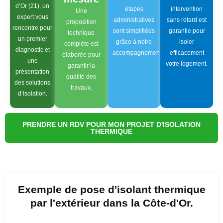
d’Or (21), un
étapes
intervention
Une
expert vous
administratives
sans retard est
proposition
rencontre pour
sont simplifiées
garantie pour
technique
un premier
grâce à notre
isoler
complète est
diagnostic et
accompagnement.
efficacement
élaborée pour
une
votre logement.
garantir la
présentation
qualité des
des solutions
travaux.
d’isolation.
PRENDRE UN RDV POUR MON PROJET D'ISOLATION
THERMIQUE
Exemple de pose d'isolant thermique
par l'extérieur dans la Côte-d'Or.