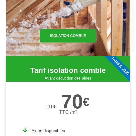
ISOLATION COMBLE
TARIFS 2026
Tarif isolation comble
Avant déduction des aides
70
€
110
€
TTC /m²
Aides disponibles