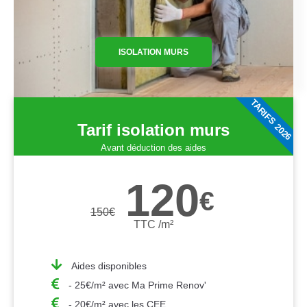
ISOLATION MURS
TARIFS 2026
Tarif isolation murs
Avant déduction des aides
120
€
150
€
TTC /m²
Aides disponibles
- 25€/m² avec Ma Prime Renov'
- 20€/m² avec les CEE