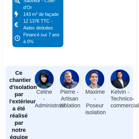
Sauveur - Côte-
d'Or
143 m² de façade
12 137€ TTC -
Aides déduites
Financé sur 7 ans
à 0%
Ce
chantier
d'isolation
Celine
Pierre -
Maxime
Kelvin -
par
-
Artisan
-
Technico-
l'extérieur
Administratif
isolation
Poseur
commercia
a été
isolation
réalisé
par
notre
équipe