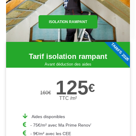
ISOLATION RAMPANT
TARIFS 2026
Tarif isolation rampant
Avant déduction des aides
125
€
160
€
TTC /m²
Aides disponibles
- 75€/m² avec Ma Prime Renov'
- 9€/m² avec les CEE