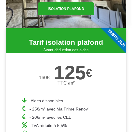
ISOLATION PLAFOND
TARIFS 2026
Tarif isolation plafond
Avant déduction des aides
125
€
160
€
TTC /m²
Aides disponibles
- 25€/m² avec Ma Prime Renov'
- 20€/m² avec les CEE
TVA réduite à 5,5%