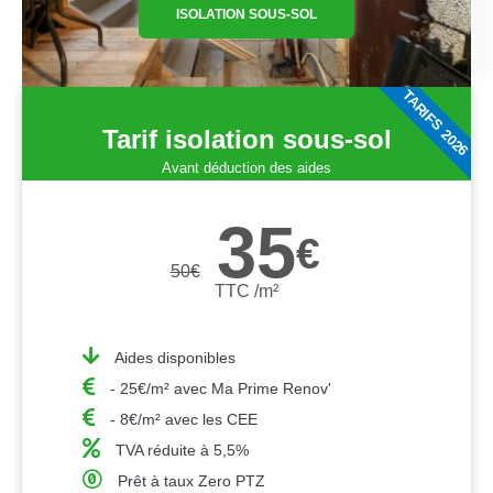
ISOLATION SOUS-SOL
TARIFS 2026
Tarif isolation sous-sol
Avant déduction des aides
35
€
50
€
TTC /m²
Aides disponibles
- 25€/m² avec Ma Prime Renov'
- 8€/m² avec les CEE
TVA réduite à 5,5%
Prêt à taux Zero PTZ