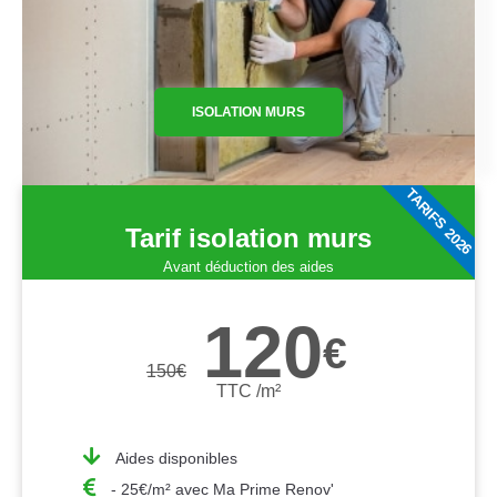
ISOLATION MURS
TARIFS 2026
Tarif isolation murs
Avant déduction des aides
120
€
150
€
TTC /m²
Aides disponibles
- 25€/m² avec Ma Prime Renov'