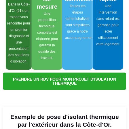
Dans la Côte-
mesure
Toutes les
Une
d’Or (21), un
étapes
intervention
Une
expert vous
administratives
sans retard est
proposition
rencontre pour
sont simplifiées
garantie pour
technique
un premier
grâce à notre
isoler
complète est
diagnostic et
accompagnement.
efficacement
élaborée pour
une
votre logement.
garantir la
présentation
qualité des
des solutions
travaux.
d’isolation.
PRENDRE UN RDV POUR MON PROJET D'ISOLATION
THERMIQUE
Exemple de pose d'isolant thermique
par l'extérieur dans la Côte-d'Or.