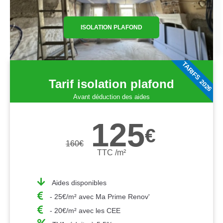
ISOLATION PLAFOND
TARIFS 2026
Tarif isolation plafond
Avant déduction des aides
125
€
160
€
TTC /m²
Aides disponibles
- 25€/m² avec Ma Prime Renov'
- 20€/m² avec les CEE