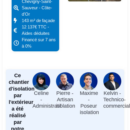
Chevigny-Saint-
Sauveur - Côte-
d'Or
143 m² de façade
12 137€ TTC -
Aides déduites
Financé sur 7 ans
à 0%
Ce
chantier
d'isolation
Celine
Pierre -
Maxime
Kelvin -
par
-
Artisan
-
Technico-
l'extérieur
Administratif
isolation
Poseur
commercia
a été
isolation
réalisé
par
notre